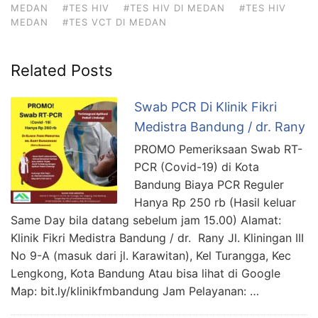
MEDAN
#TES HIV
#TES HIV DI MEDAN
#TES HIV
MEDAN
#TES VCT DI MEDAN
Related Posts
Swab PCR Di Klinik Fikri
Medistra Bandung / dr. Rany
PROMO Pemeriksaan Swab RT-
PCR (Covid-19) di Kota
Bandung Biaya PCR Reguler
Hanya Rp 250 rb (Hasil keluar
Same Day bila datang sebelum jam 15.00) Alamat:
Klinik Fikri Medistra Bandung / dr. Rany Jl. Kliningan III
No 9-A (masuk dari jl. Karawitan), Kel Turangga, Kec
Lengkong, Kota Bandung Atau bisa lihat di Google
Map: bit.ly/klinikfmbandung Jam Pelayanan: …