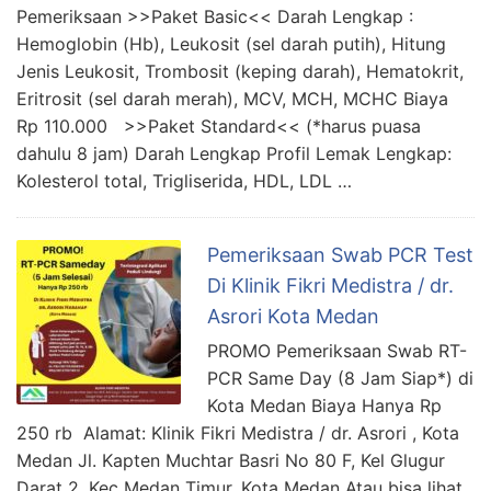
Pemeriksaan >>Paket Basic<< Darah Lengkap :
Hemoglobin (Hb), Leukosit (sel darah putih), Hitung
Jenis Leukosit, Trombosit (keping darah), Hematokrit,
Eritrosit (sel darah merah), MCV, MCH, MCHC Biaya
Rp 110.000 >>Paket Standard<< (*harus puasa
dahulu 8 jam) Darah Lengkap Profil Lemak Lengkap:
Kolesterol total, Trigliserida, HDL, LDL …
Pemeriksaan Swab PCR Test
Di Klinik Fikri Medistra / dr.
Asrori Kota Medan
PROMO Pemeriksaan Swab RT-
PCR Same Day (8 Jam Siap*) di
Kota Medan Biaya Hanya Rp
250 rb Alamat: Klinik Fikri Medistra / dr. Asrori , Kota
Medan Jl. Kapten Muchtar Basri No 80 F, Kel Glugur
Darat 2, Kec Medan Timur, Kota Medan Atau bisa lihat